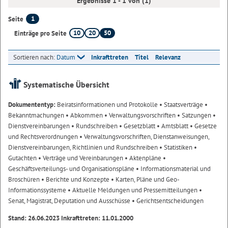
Ergebnisse 1 - 1 von (1)
1
Seite
10
20
50
Einträge pro Seite
Sortieren nach:
Datum
Inkrafttreten
Titel
Relevanz
Systematische Übersicht
Dokumententyp:
Beiratsinformationen und Protokolle
• Staatsverträge
•
Bekanntmachungen
• Abkommen
• Verwaltungsvorschriften
• Satzungen
•
Dienstvereinbarungen
• Rundschreiben
• Gesetzblatt
• Amtsblatt
• Gesetze
und Rechtsverordnungen
• Verwaltungsvorschriften, Dienstanweisungen,
Dienstvereinbarungen, Richtlinien und Rundschreiben
• Statistiken
•
Gutachten
• Verträge und Vereinbarungen
• Aktenpläne
•
Geschäftsverteilungs- und Organisationspläne
• Informationsmaterial und
Broschüren
• Berichte und Konzepte
• Karten, Pläne und Geo-
Informationssysteme
• Aktuelle Meldungen und Pressemitteilungen
•
Senat, Magistrat, Deputation und Ausschüsse
• Gerichtsentscheidungen
Stand: 26.06.2023 Inkrafttreten: 11.01.2000