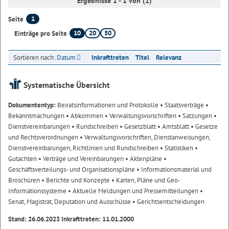
Ergebnisse 1 - 1 von (1)
1
Seite
10
20
50
Einträge pro Seite
Sortieren nach:
Datum
Inkrafttreten
Titel
Relevanz
Systematische Übersicht
Dokumententyp:
Beiratsinformationen und Protokolle
• Staatsverträge
•
Bekanntmachungen
• Abkommen
• Verwaltungsvorschriften
• Satzungen
•
Dienstvereinbarungen
• Rundschreiben
• Gesetzblatt
• Amtsblatt
• Gesetze
und Rechtsverordnungen
• Verwaltungsvorschriften, Dienstanweisungen,
Dienstvereinbarungen, Richtlinien und Rundschreiben
• Statistiken
•
Gutachten
• Verträge und Vereinbarungen
• Aktenpläne
•
Geschäftsverteilungs- und Organisationspläne
• Informationsmaterial und
Broschüren
• Berichte und Konzepte
• Karten, Pläne und Geo-
Informationssysteme
• Aktuelle Meldungen und Pressemitteilungen
•
Senat, Magistrat, Deputation und Ausschüsse
• Gerichtsentscheidungen
Stand: 26.06.2023 Inkrafttreten: 11.01.2000