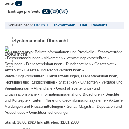
1
Seite
10
20
50
Einträge pro Seite
Sortieren nach:
Datum
Inkrafttreten
Titel
Relevanz
Systematische Übersicht
Dokumententyp:
Beiratsinformationen und Protokolle
• Staatsverträge
• Bekanntmachungen
• Abkommen
• Verwaltungsvorschriften
•
Satzungen
• Dienstvereinbarungen
• Rundschreiben
• Gesetzblatt
•
Amtsblatt
• Gesetze und Rechtsverordnungen
•
Verwaltungsvorschriften, Dienstanweisungen, Dienstvereinbarungen,
Richtlinien und Rundschreiben
• Statistiken
• Gutachten
• Verträge und
Vereinbarungen
• Aktenpläne
• Geschäftsverteilungs- und
Organisationspläne
• Informationsmaterial und Broschüren
• Berichte
und Konzepte
• Karten, Pläne und Geo-Informationssysteme
• Aktuelle
Meldungen und Pressemitteilungen
• Senat, Magistrat, Deputation und
Ausschüsse
• Gerichtsentscheidungen
Stand: 26.06.2023 Inkrafttreten: 11.01.2000