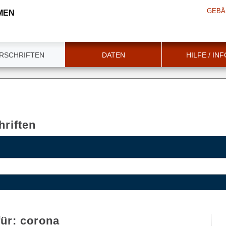
GEBÄ
MEN
RSCHRIFTEN
DATEN
HILFE / IN
riften
für:
corona