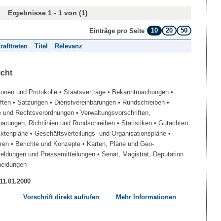
Ergebnisse 1 - 1 von (1)
10
20
50
Einträge pro Seite
rafttreten
Titel
Relevanz
icht
ionen und Protokolle
• Staatsverträge
• Bekanntmachungen
•
iften
• Satzungen
• Dienstvereinbarungen
• Rundschreiben
•
e und Rechtsverordnungen
• Verwaltungsvorschriften,
barungen, Richtlinien und Rundschreiben
• Statistiken
• Gutachten
Aktenpläne
• Geschäftsverteilungs- und Organisationspläne
•
üren
• Berichte und Konzepte
• Karten, Pläne und Geo-
Meldungen und Pressemitteilungen
• Senat, Magistrat, Deputation
heidungen
 11.01.2000
Vorschrift direkt aufrufen
Mehr Informationen