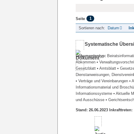
1
Seite
Sortieren nach:
Datum
Ink
Systematische Übers
Dokumententyp:
Beiratsinformat
Abkommen
• Verwaltungsvorschr
Gesetzblatt
• Amtsblatt
• Gesetz
Dienstanweisungen, Dienstverein
• Verträge und Vereinbarungen
• 
Informationsmaterial und Brosch
Informationssysteme
• Aktuelle 
und Ausschüsse
• Gerichtsentsc
Stand: 26.06.2023 Inkrafttreten: