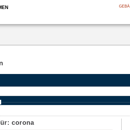
GEBÄ
MEN
n
e
für:
corona