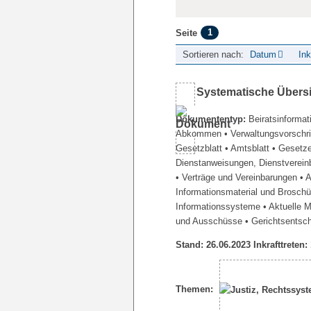
1
Seite
Sortieren nach:
Datum
Ink
Systematische Übers
Dokumententyp:
Beiratsinformat
Abkommen
• Verwaltungsvorschr
Gesetzblatt
• Amtsblatt
• Gesetz
Dienstanweisungen, Dienstverein
• Verträge und Vereinbarungen
• 
Informationsmaterial und Brosch
Informationssysteme
• Aktuelle 
und Ausschüsse
• Gerichtsentsc
Stand: 26.06.2023 Inkrafttreten:
Themen: