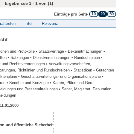
Ergebnisse 1 - 1 von (1)
10
20
50
Einträge pro Seite
rafttreten
Titel
Relevanz
icht
ionen und Protokolle
• Staatsverträge
• Bekanntmachungen
•
iften
• Satzungen
• Dienstvereinbarungen
• Rundschreiben
•
e und Rechtsverordnungen
• Verwaltungsvorschriften,
barungen, Richtlinien und Rundschreiben
• Statistiken
• Gutachten
Aktenpläne
• Geschäftsverteilungs- und Organisationspläne
•
üren
• Berichte und Konzepte
• Karten, Pläne und Geo-
Meldungen und Pressemitteilungen
• Senat, Magistrat, Deputation
heidungen
 11.01.2000