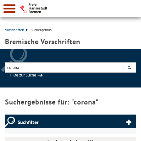
Vorschriften
Suchergebnis
Bremische Vorschriften
Hilfe zur Suche
Suchen
Suchergebnisse für: "
corona
"
Suchfilter