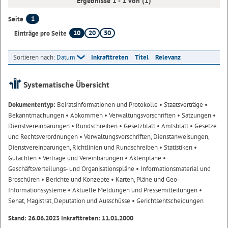
Ergebnisse 1 - 1 von (1)
1
Seite
10
20
50
Einträge pro Seite
Sortieren nach:
Datum
Inkrafttreten
Titel
Relevanz
Systematische Übersicht
Dokumententyp:
Beiratsinformationen und Protokolle
• Staatsverträge
•
Bekanntmachungen
• Abkommen
• Verwaltungsvorschriften
• Satzungen
•
Dienstvereinbarungen
• Rundschreiben
• Gesetzblatt
• Amtsblatt
• Gesetze
und Rechtsverordnungen
• Verwaltungsvorschriften, Dienstanweisungen,
Dienstvereinbarungen, Richtlinien und Rundschreiben
• Statistiken
•
Gutachten
• Verträge und Vereinbarungen
• Aktenpläne
•
Geschäftsverteilungs- und Organisationspläne
• Informationsmaterial und
Broschüren
• Berichte und Konzepte
• Karten, Pläne und Geo-
Informationssysteme
• Aktuelle Meldungen und Pressemitteilungen
•
Senat, Magistrat, Deputation und Ausschüsse
• Gerichtsentscheidungen
Stand: 26.06.2023 Inkrafttreten: 11.01.2000