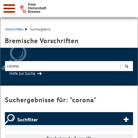
Vorschriften
Suchergebnis
Bremische Vorschriften
Hilfe zur Suche
Suchen
Suchergebnisse für: "
corona
"
Suchfilter