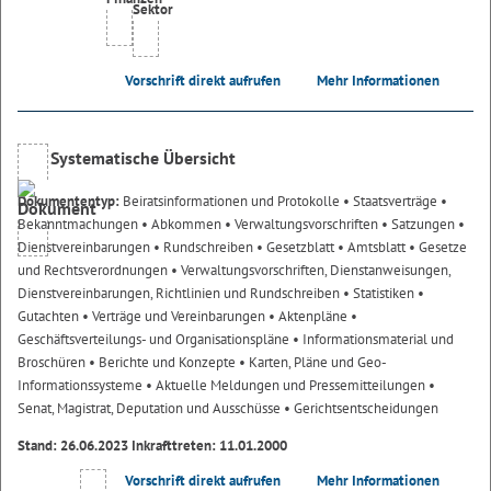
Vorschrift direkt aufrufen
Mehr Informationen
Systematische Übersicht
Dokumententyp:
Beiratsinformationen und Protokolle
• Staatsverträge
•
Bekanntmachungen
• Abkommen
• Verwaltungsvorschriften
• Satzungen
•
Dienstvereinbarungen
• Rundschreiben
• Gesetzblatt
• Amtsblatt
• Gesetze
und Rechtsverordnungen
• Verwaltungsvorschriften, Dienstanweisungen,
Dienstvereinbarungen, Richtlinien und Rundschreiben
• Statistiken
•
Gutachten
• Verträge und Vereinbarungen
• Aktenpläne
•
Geschäftsverteilungs- und Organisationspläne
• Informationsmaterial und
Broschüren
• Berichte und Konzepte
• Karten, Pläne und Geo-
Informationssysteme
• Aktuelle Meldungen und Pressemitteilungen
•
Senat, Magistrat, Deputation und Ausschüsse
• Gerichtsentscheidungen
Stand: 26.06.2023 Inkrafttreten: 11.01.2000
Vorschrift direkt aufrufen
Mehr Informationen