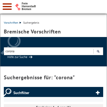
Vorschriften
Suchergebnis
Bremische Vorschriften
Hilfe zur Suche
Suchen
Suchergebnisse für: "
corona
"
Suchfilter