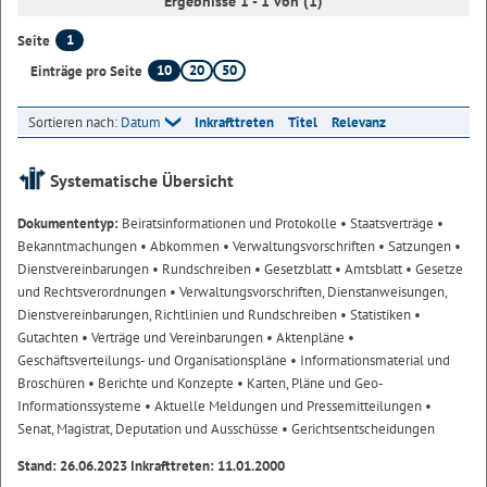
Ergebnisse 1 - 1 von (1)
1
Seite
10
20
50
Einträge pro Seite
Sortieren nach:
Datum
Inkrafttreten
Titel
Relevanz
Systematische Übersicht
Dokumententyp:
Beiratsinformationen und Protokolle
• Staatsverträge
•
Bekanntmachungen
• Abkommen
• Verwaltungsvorschriften
• Satzungen
•
Dienstvereinbarungen
• Rundschreiben
• Gesetzblatt
• Amtsblatt
• Gesetze
und Rechtsverordnungen
• Verwaltungsvorschriften, Dienstanweisungen,
Dienstvereinbarungen, Richtlinien und Rundschreiben
• Statistiken
•
Gutachten
• Verträge und Vereinbarungen
• Aktenpläne
•
Geschäftsverteilungs- und Organisationspläne
• Informationsmaterial und
Broschüren
• Berichte und Konzepte
• Karten, Pläne und Geo-
Informationssysteme
• Aktuelle Meldungen und Pressemitteilungen
•
Senat, Magistrat, Deputation und Ausschüsse
• Gerichtsentscheidungen
Stand: 26.06.2023 Inkrafttreten: 11.01.2000