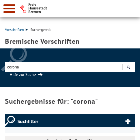
Vorschriften
Suchergebnis
Bremische Vorschriften
Hilfe zur Suche
Suchen
Suchergebnisse für: "
corona
"
Suchfilter