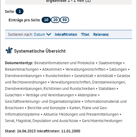
Ergebnisse 1 - 1 von (1)
1
Seite
10
20
50
Einträge pro Seite
Sortieren nach:
Datum
Inkrafttreten
Titel
Relevanz
Systematische Übersicht
Dokumententyp:
Beiratsinformationen und Protokolle
• Staatsverträge
•
Bekanntmachungen
• Abkommen
• Verwaltungsvorschriften
• Satzungen
•
Dienstvereinbarungen
• Rundschreiben
• Gesetzblatt
• Amtsblatt
• Gesetze
und Rechtsverordnungen
• Verwaltungsvorschriften, Dienstanweisungen,
Dienstvereinbarungen, Richtlinien und Rundschreiben
• Statistiken
•
Gutachten
• Verträge und Vereinbarungen
• Aktenpläne
•
Geschäftsverteilungs- und Organisationspläne
• Informationsmaterial und
Broschüren
• Berichte und Konzepte
• Karten, Pläne und Geo-
Informationssysteme
• Aktuelle Meldungen und Pressemitteilungen
•
Senat, Magistrat, Deputation und Ausschüsse
• Gerichtsentscheidungen
Stand: 26.06.2023 Inkrafttreten: 11.01.2000