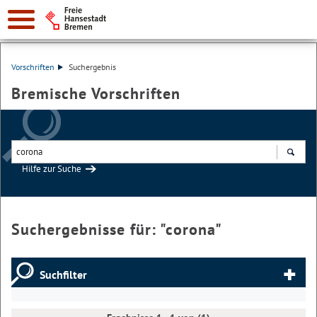
Vorschriften
Suchergebnis
Bremische Vorschriften
Hilfe zur Suche
Suchen
Suchergebnisse für: "
corona
"
Suchfilter