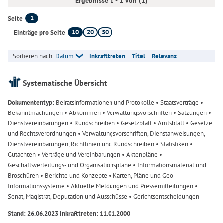
Ergebnisse 1 - 1 von (1)
1
Seite
10
20
50
Einträge pro Seite
Sortieren nach:
Datum
Inkrafttreten
Titel
Relevanz
Systematische Übersicht
Dokumententyp:
Beiratsinformationen und Protokolle
• Staatsverträge
•
Bekanntmachungen
• Abkommen
• Verwaltungsvorschriften
• Satzungen
•
Dienstvereinbarungen
• Rundschreiben
• Gesetzblatt
• Amtsblatt
• Gesetze
und Rechtsverordnungen
• Verwaltungsvorschriften, Dienstanweisungen,
Dienstvereinbarungen, Richtlinien und Rundschreiben
• Statistiken
•
Gutachten
• Verträge und Vereinbarungen
• Aktenpläne
•
Geschäftsverteilungs- und Organisationspläne
• Informationsmaterial und
Broschüren
• Berichte und Konzepte
• Karten, Pläne und Geo-
Informationssysteme
• Aktuelle Meldungen und Pressemitteilungen
•
Senat, Magistrat, Deputation und Ausschüsse
• Gerichtsentscheidungen
Stand: 26.06.2023 Inkrafttreten: 11.01.2000