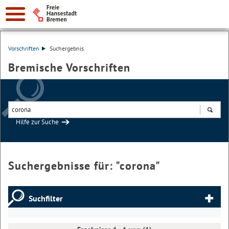
Vorschriften
Suchergebnis
Bremische Vorschriften
Hilfe zur Suche
Suchen
Suchergebnisse für: "
corona
"
Suchfilter