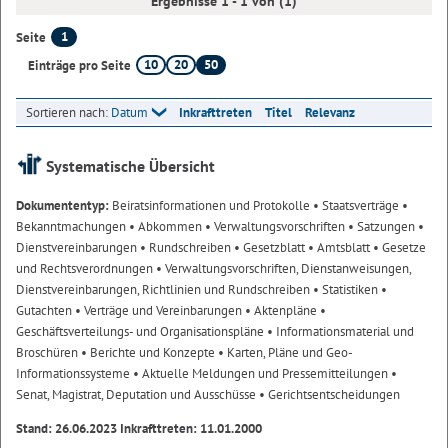
Ergebnisse 1 - 1 von (1)
1
Seite
10
20
50
Einträge pro Seite
Sortieren nach:
Datum
Inkrafttreten
Titel
Relevanz
Systematische Übersicht
Dokumententyp:
Beiratsinformationen und Protokolle
• Staatsverträge
•
Bekanntmachungen
• Abkommen
• Verwaltungsvorschriften
• Satzungen
•
Dienstvereinbarungen
• Rundschreiben
• Gesetzblatt
• Amtsblatt
• Gesetze
und Rechtsverordnungen
• Verwaltungsvorschriften, Dienstanweisungen,
Dienstvereinbarungen, Richtlinien und Rundschreiben
• Statistiken
•
Gutachten
• Verträge und Vereinbarungen
• Aktenpläne
•
Geschäftsverteilungs- und Organisationspläne
• Informationsmaterial und
Broschüren
• Berichte und Konzepte
• Karten, Pläne und Geo-
Informationssysteme
• Aktuelle Meldungen und Pressemitteilungen
•
Senat, Magistrat, Deputation und Ausschüsse
• Gerichtsentscheidungen
Stand: 26.06.2023 Inkrafttreten: 11.01.2000