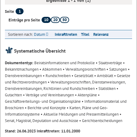
Ergebnisse 1 - 1 von (1)
1
Seite
10
20
50
Einträge pro Seite
Sortieren nach:
Datum
Inkrafttreten
Titel
Relevanz
Systematische Übersicht
Dokumententyp:
Beiratsinformationen und Protokolle
• Staatsverträge
•
Bekanntmachungen
• Abkommen
• Verwaltungsvorschriften
• Satzungen
•
Dienstvereinbarungen
• Rundschreiben
• Gesetzblatt
• Amtsblatt
• Gesetze
und Rechtsverordnungen
• Verwaltungsvorschriften, Dienstanweisungen,
Dienstvereinbarungen, Richtlinien und Rundschreiben
• Statistiken
•
Gutachten
• Verträge und Vereinbarungen
• Aktenpläne
•
Geschäftsverteilungs- und Organisationspläne
• Informationsmaterial und
Broschüren
• Berichte und Konzepte
• Karten, Pläne und Geo-
Informationssysteme
• Aktuelle Meldungen und Pressemitteilungen
•
Senat, Magistrat, Deputation und Ausschüsse
• Gerichtsentscheidungen
Stand: 26.06.2023 Inkrafttreten: 11.01.2000