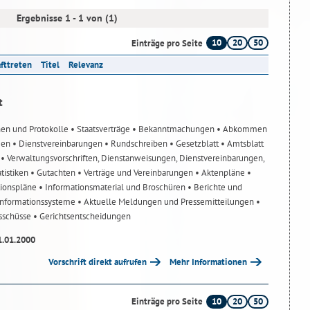
Ergebnisse 1 - 1 von (1)
10
20
50
Einträge pro Seite
afttreten
Titel
Relevanz
t
nen und Protokolle
• Staatsverträge
• Bekanntmachungen
• Abkommen
gen
• Dienstvereinbarungen
• Rundschreiben
• Gesetzblatt
• Amtsblatt
n
• Verwaltungsvorschriften, Dienstanweisungen, Dienstvereinbarungen,
atistiken
• Gutachten
• Verträge und Vereinbarungen
• Aktenpläne
•
tionspläne
• Informationsmaterial und Broschüren
• Berichte und
-Informationssysteme
• Aktuelle Meldungen und Pressemitteilungen
•
usschüsse
• Gerichtsentscheidungen
1.01.2000
Vorschrift direkt aufrufen
Mehr Informationen
10
20
50
Einträge pro Seite