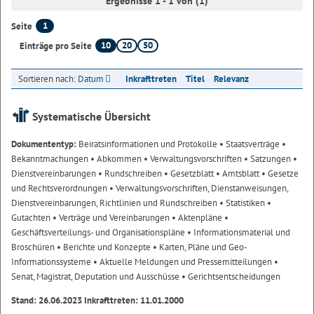
Ergebnisse 1 - 1 von (1)
1
Seite
10
20
50
Einträge pro Seite
Sortieren nach:
Datum
Inkrafttreten
Titel
Relevanz
Systematische Übersicht
Dokumententyp:
Beiratsinformationen und Protokolle
• Staatsverträge
•
Bekanntmachungen
• Abkommen
• Verwaltungsvorschriften
• Satzungen
•
Dienstvereinbarungen
• Rundschreiben
• Gesetzblatt
• Amtsblatt
• Gesetze
und Rechtsverordnungen
• Verwaltungsvorschriften, Dienstanweisungen,
Dienstvereinbarungen, Richtlinien und Rundschreiben
• Statistiken
•
Gutachten
• Verträge und Vereinbarungen
• Aktenpläne
•
Geschäftsverteilungs- und Organisationspläne
• Informationsmaterial und
Broschüren
• Berichte und Konzepte
• Karten, Pläne und Geo-
Informationssysteme
• Aktuelle Meldungen und Pressemitteilungen
•
Senat, Magistrat, Deputation und Ausschüsse
• Gerichtsentscheidungen
Stand: 26.06.2023 Inkrafttreten: 11.01.2000