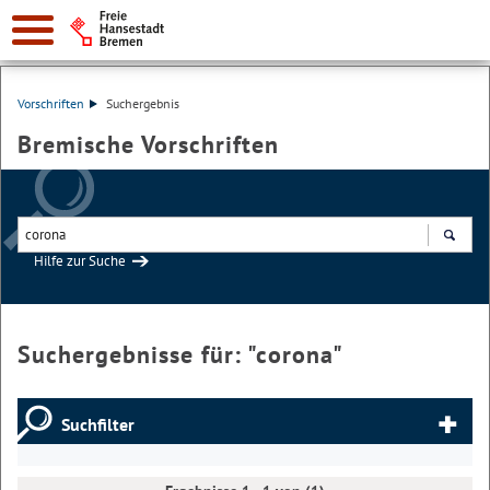
Vorschriften
Suchergebnis
Bremische Vorschriften
Hilfe zur Suche
Suchen
Suchergebnisse für: "
corona
"
Suchfilter