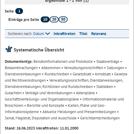
Ergebnisse 1 - 1 von (1)
1
Seite
10
20
50
Einträge pro Seite
Sortieren nach:
Datum
Inkrafttreten
Titel
Relevanz
Systematische Übersicht
Dokumententyp:
Beiratsinformationen und Protokolle
• Staatsverträge
•
Bekanntmachungen
• Abkommen
• Verwaltungsvorschriften
• Satzungen
•
Dienstvereinbarungen
• Rundschreiben
• Gesetzblatt
• Amtsblatt
• Gesetze
und Rechtsverordnungen
• Verwaltungsvorschriften, Dienstanweisungen,
Dienstvereinbarungen, Richtlinien und Rundschreiben
• Statistiken
•
Gutachten
• Verträge und Vereinbarungen
• Aktenpläne
•
Geschäftsverteilungs- und Organisationspläne
• Informationsmaterial und
Broschüren
• Berichte und Konzepte
• Karten, Pläne und Geo-
Informationssysteme
• Aktuelle Meldungen und Pressemitteilungen
•
Senat, Magistrat, Deputation und Ausschüsse
• Gerichtsentscheidungen
Stand: 26.06.2023 Inkrafttreten: 11.01.2000