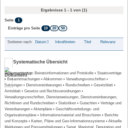
Ergebnisse 1 - 1 von (1)
1
Seite
10
20
50
Einträge pro Seite
Sortieren nach:
Datum
Inkrafttreten
Titel
Relevanz
Systematische Übersicht
Dokumententyp:
Beiratsinformationen und Protokolle
• Staatsverträge
• Bekanntmachungen
• Abkommen
• Verwaltungsvorschriften
•
Satzungen
• Dienstvereinbarungen
• Rundschreiben
• Gesetzblatt
•
Amtsblatt
• Gesetze und Rechtsverordnungen
•
Verwaltungsvorschriften, Dienstanweisungen, Dienstvereinbarungen,
Richtlinien und Rundschreiben
• Statistiken
• Gutachten
• Verträge und
Vereinbarungen
• Aktenpläne
• Geschäftsverteilungs- und
Organisationspläne
• Informationsmaterial und Broschüren
• Berichte
und Konzepte
• Karten, Pläne und Geo-Informationssysteme
• Aktuelle
Meldungen und Pressemitteilungen
• Senat, Magistrat, Deputation und