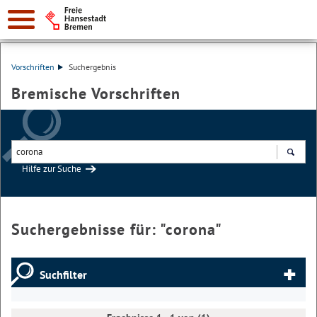
Vorschriften
Suchergebnis
Bremische Vorschriften
Hilfe zur Suche
Suchen
Suchergebnisse für: "
corona
"
Suchfilter