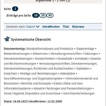
Ergebnisse 1 - 1 von (1)
1
Seite
10
20
50
Einträge pro Seite
Sortieren nach:
Datum
Inkrafttreten
Titel
Relevanz
Systematische Übersicht
Dokumententyp:
Beiratsinformationen und Protokolle
• Staatsverträge
•
Bekanntmachungen
• Abkommen
• Verwaltungsvorschriften
• Satzungen
•
Dienstvereinbarungen
• Rundschreiben
• Gesetzblatt
• Amtsblatt
• Gesetze
und Rechtsverordnungen
• Verwaltungsvorschriften, Dienstanweisungen,
Dienstvereinbarungen, Richtlinien und Rundschreiben
• Statistiken
•
Gutachten
• Verträge und Vereinbarungen
• Aktenpläne
•
Geschäftsverteilungs- und Organisationspläne
• Informationsmaterial und
Broschüren
• Berichte und Konzepte
• Karten, Pläne und Geo-
Informationssysteme
• Aktuelle Meldungen und Pressemitteilungen
•
Senat, Magistrat, Deputation und Ausschüsse
• Gerichtsentscheidungen
Stand: 26.06.2023 Inkrafttreten: 11.01.2000