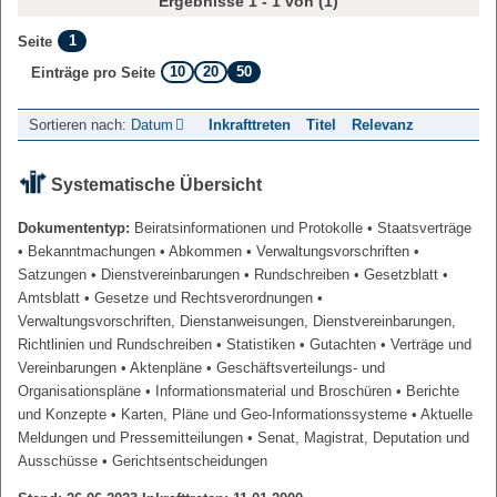
Ergebnisse 1 - 1 von (1)
1
Seite
10
20
50
Einträge pro Seite
Sortieren nach:
Datum
Inkrafttreten
Titel
Relevanz
Systematische Übersicht
Dokumententyp:
Beiratsinformationen und Protokolle
• Staatsverträge
• Bekanntmachungen
• Abkommen
• Verwaltungsvorschriften
•
Satzungen
• Dienstvereinbarungen
• Rundschreiben
• Gesetzblatt
•
Amtsblatt
• Gesetze und Rechtsverordnungen
•
Verwaltungsvorschriften, Dienstanweisungen, Dienstvereinbarungen,
Richtlinien und Rundschreiben
• Statistiken
• Gutachten
• Verträge und
Vereinbarungen
• Aktenpläne
• Geschäftsverteilungs- und
Organisationspläne
• Informationsmaterial und Broschüren
• Berichte
und Konzepte
• Karten, Pläne und Geo-Informationssysteme
• Aktuelle
Meldungen und Pressemitteilungen
• Senat, Magistrat, Deputation und
Ausschüsse
• Gerichtsentscheidungen