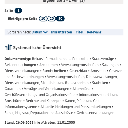
Ergebnisse 1 - 1 von (1)
1
Seite
10
20
50
Einträge pro Seite
Sortieren nach:
Datum
Inkrafttreten
Titel
Relevanz
Systematische Übersicht
Dokumententyp:
Beiratsinformationen und Protokolle
• Staatsverträge
•
Bekanntmachungen
• Abkommen
• Verwaltungsvorschriften
• Satzungen
•
Dienstvereinbarungen
• Rundschreiben
• Gesetzblatt
• Amtsblatt
• Gesetze
und Rechtsverordnungen
• Verwaltungsvorschriften, Dienstanweisungen,
Dienstvereinbarungen, Richtlinien und Rundschreiben
• Statistiken
•
Gutachten
• Verträge und Vereinbarungen
• Aktenpläne
•
Geschäftsverteilungs- und Organisationspläne
• Informationsmaterial und
Broschüren
• Berichte und Konzepte
• Karten, Pläne und Geo-
Informationssysteme
• Aktuelle Meldungen und Pressemitteilungen
•
Senat, Magistrat, Deputation und Ausschüsse
• Gerichtsentscheidungen
Stand: 26.06.2023 Inkrafttreten: 11.01.2000