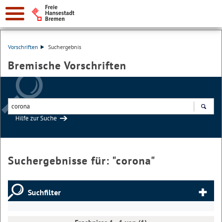
Vorschriften
Suchergebnis
Bremische Vorschriften
Hilfe zur Suche
Suchen
Suchergebnisse für: "
corona
"
Suchfilter