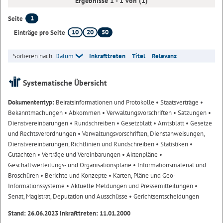
Ergebnisse 1 - 1 von (1)
1
Seite
10
20
50
Einträge pro Seite
Sortieren nach:
Datum
Inkrafttreten
Titel
Relevanz
Systematische Übersicht
Dokumententyp:
Beiratsinformationen und Protokolle
• Staatsverträge
•
Bekanntmachungen
• Abkommen
• Verwaltungsvorschriften
• Satzungen
•
Dienstvereinbarungen
• Rundschreiben
• Gesetzblatt
• Amtsblatt
• Gesetze
und Rechtsverordnungen
• Verwaltungsvorschriften, Dienstanweisungen,
Dienstvereinbarungen, Richtlinien und Rundschreiben
• Statistiken
•
Gutachten
• Verträge und Vereinbarungen
• Aktenpläne
•
Geschäftsverteilungs- und Organisationspläne
• Informationsmaterial und
Broschüren
• Berichte und Konzepte
• Karten, Pläne und Geo-
Informationssysteme
• Aktuelle Meldungen und Pressemitteilungen
•
Senat, Magistrat, Deputation und Ausschüsse
• Gerichtsentscheidungen
Stand: 26.06.2023 Inkrafttreten: 11.01.2000