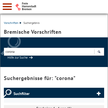
Vorschriften
Suchergebnis
Bremische Vorschriften
Hilfe zur Suche
Suchen
Suchergebnisse für: "
corona
"
Suchfilter