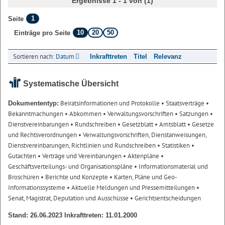
Ergebnisse 1 - 1 von (1)
1
Seite
10
20
50
Einträge pro Seite
Sortieren nach:
Datum
Inkrafttreten
Titel
Relevanz
Systematische Übersicht
Beiratsinformationen und Protokolle
• Staatsverträge
•
Dokumententyp:
Bekanntmachungen
• Abkommen
• Verwaltungsvorschriften
• Satzungen
•
Dienstvereinbarungen
• Rundschreiben
• Gesetzblatt
• Amtsblatt
• Gesetze
und Rechtsverordnungen
• Verwaltungsvorschriften, Dienstanweisungen,
Dienstvereinbarungen, Richtlinien und Rundschreiben
• Statistiken
•
Gutachten
• Verträge und Vereinbarungen
• Aktenpläne
•
Geschäftsverteilungs- und Organisationspläne
• Informationsmaterial und
Broschüren
• Berichte und Konzepte
• Karten, Pläne und Geo-
Informationssysteme
• Aktuelle Meldungen und Pressemitteilungen
•
Senat, Magistrat, Deputation und Ausschüsse
• Gerichtsentscheidungen
Stand: 26.06.2023 Inkrafttreten: 11.01.2000