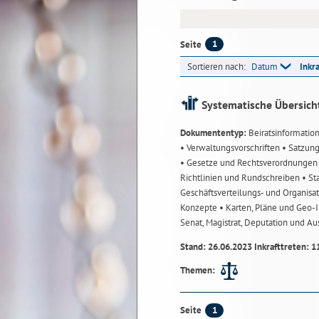
1
Seite
Sortieren nach:
Datum
Inkr
Systematische Übersich
Dokumententyp:
Beiratsinformatio
• Verwaltungsvorschriften
• Satzun
• Gesetze und Rechtsverordnunge
Richtlinien und Rundschreiben
• St
Geschäftsverteilungs- und Organisa
Konzepte
• Karten, Pläne und Geo
Senat, Magistrat, Deputation und A
Stand: 26.06.2023 Inkrafttreten: 1
Themen:
1
Seite