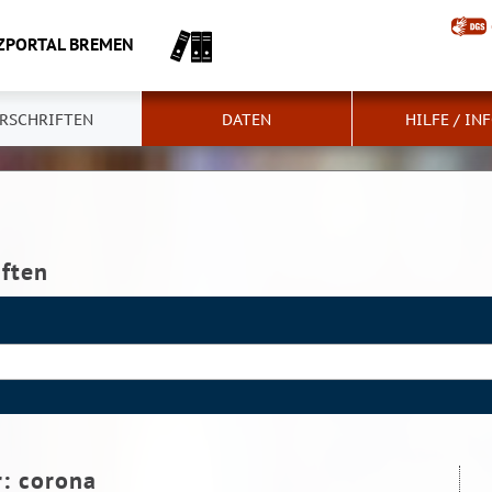
ZPORTAL BREMEN
RSCHRIFTEN
DATEN
HILFE / IN
iften
r:
corona