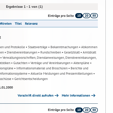
Ergebnisse 1 - 1 von (1)
10
20
50
Einträge pro Seite
afttreten
Titel
Relevanz
t
nen und Protokolle
• Staatsverträge
• Bekanntmachungen
• Abkommen
gen
• Dienstvereinbarungen
• Rundschreiben
• Gesetzblatt
• Amtsblatt
n
• Verwaltungsvorschriften, Dienstanweisungen, Dienstvereinbarungen,
atistiken
• Gutachten
• Verträge und Vereinbarungen
• Aktenpläne
•
tionspläne
• Informationsmaterial und Broschüren
• Berichte und
-Informationssysteme
• Aktuelle Meldungen und Pressemitteilungen
•
usschüsse
• Gerichtsentscheidungen
1.01.2000
Vorschrift direkt aufrufen
Mehr Informationen
10
20
50
Einträge pro Seite