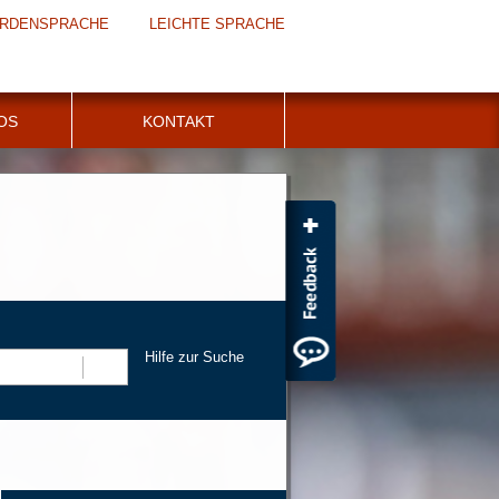
RDENSPRACHE
LEICHTE SPRACHE
FOS
KONTAKT
Hilfe zur Suche
Suchen