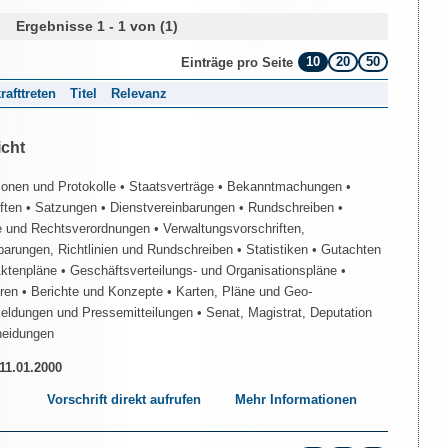
Ergebnisse 1 - 1 von (1)
10
20
50
Einträge pro Seite
rafttreten
Titel
Relevanz
icht
ionen und Protokolle
• Staatsverträge
• Bekanntmachungen
•
iften
• Satzungen
• Dienstvereinbarungen
• Rundschreiben
•
e und Rechtsverordnungen
• Verwaltungsvorschriften,
barungen, Richtlinien und Rundschreiben
• Statistiken
• Gutachten
Aktenpläne
• Geschäftsverteilungs- und Organisationspläne
•
üren
• Berichte und Konzepte
• Karten, Pläne und Geo-
Meldungen und Pressemitteilungen
• Senat, Magistrat, Deputation
heidungen
 11.01.2000
Vorschrift direkt aufrufen
Mehr Informationen