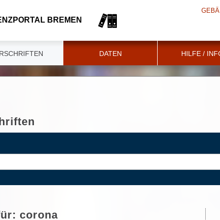
GEBÄ
ENZPORTAL BREMEN
RSCHRIFTEN
DATEN
HILFE / IN
riften
für:
corona