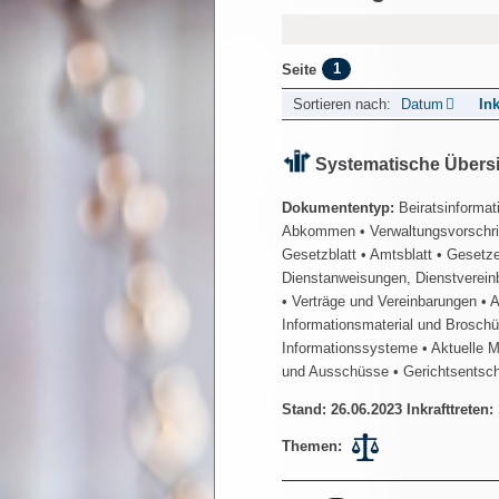
1
Seite
Sortieren nach:
Datum
Ink
Systematische Übers
Dokumententyp:
Beiratsinformat
Abkommen
• Verwaltungsvorschr
Gesetzblatt
• Amtsblatt
• Gesetz
Dienstanweisungen, Dienstverein
• Verträge und Vereinbarungen
• 
Informationsmaterial und Brosch
Informationssysteme
• Aktuelle 
und Ausschüsse
• Gerichtsentsc
Stand: 26.06.2023 Inkrafttreten:
Themen: