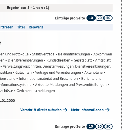
Ergebnisse 1 - 1 von (1)
10
20
50
Einträge pro Seite
afttreten
Titel
Relevanz
t
nen und Protokolle
• Staatsverträge
• Bekanntmachungen
• Abkommen
gen
• Dienstvereinbarungen
• Rundschreiben
• Gesetzblatt
• Amtsblatt
n
• Verwaltungsvorschriften, Dienstanweisungen, Dienstvereinbarungen,
atistiken
• Gutachten
• Verträge und Vereinbarungen
• Aktenpläne
•
tionspläne
• Informationsmaterial und Broschüren
• Berichte und
-Informationssysteme
• Aktuelle Meldungen und Pressemitteilungen
•
usschüsse
• Gerichtsentscheidungen
1.01.2000
Vorschrift direkt aufrufen
Mehr Informationen
10
20
50
Einträge pro Seite