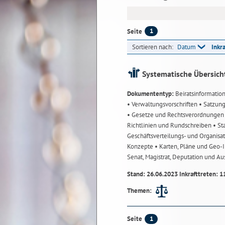
1
Seite
Sortieren nach:
Datum
Inkr
Systematische Übersich
Dokumententyp:
Beiratsinformatio
• Verwaltungsvorschriften
• Satzun
• Gesetze und Rechtsverordnunge
Richtlinien und Rundschreiben
• St
Geschäftsverteilungs- und Organisa
Konzepte
• Karten, Pläne und Geo
Senat, Magistrat, Deputation und A
Stand: 26.06.2023 Inkrafttreten: 1
Themen:
1
Seite