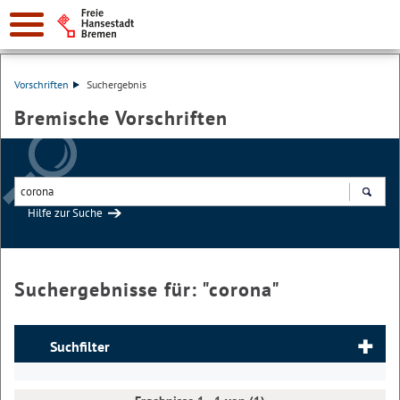
Vorschriften
Suchergebnis
Bremische Vorschriften
Hilfe zur Suche
Suchen
Suchergebnisse für: "
corona
"
Suchfilter