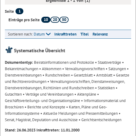
Ergebnisse 1 - 1 von (1)
1
Seite
10
20
50
Einträge pro Seite
Sortieren nach:
Datum
Inkrafttreten
Titel
Relevanz
Systematische Übersicht
Dokumententyp:
Beiratsinformationen und Protokolle
• Staatsverträge
•
Bekanntmachungen
• Abkommen
• Verwaltungsvorschriften
• Satzungen
•
Dienstvereinbarungen
• Rundschreiben
• Gesetzblatt
• Amtsblatt
• Gesetze
und Rechtsverordnungen
• Verwaltungsvorschriften, Dienstanweisungen,
Dienstvereinbarungen, Richtlinien und Rundschreiben
• Statistiken
•
Gutachten
• Verträge und Vereinbarungen
• Aktenpläne
•
Geschäftsverteilungs- und Organisationspläne
• Informationsmaterial und
Broschüren
• Berichte und Konzepte
• Karten, Pläne und Geo-
Informationssysteme
• Aktuelle Meldungen und Pressemitteilungen
•
Senat, Magistrat, Deputation und Ausschüsse
• Gerichtsentscheidungen
Stand: 26.06.2023 Inkrafttreten: 11.01.2000