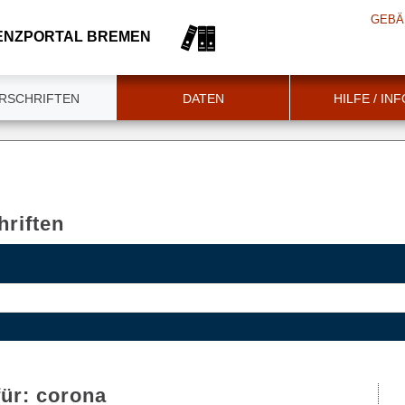
GEBÄ
ENZPORTAL BREMEN
RSCHRIFTEN
DATEN
HILFE / IN
riften
für:
corona