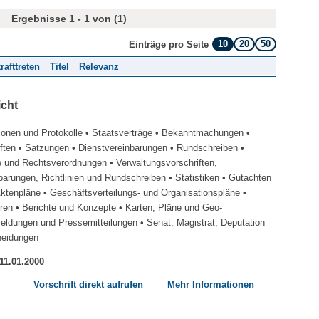
Ergebnisse 1 - 1 von (1)
10
20
50
Einträge pro Seite
rafttreten
Titel
Relevanz
icht
ionen und Protokolle
• Staatsverträge
• Bekanntmachungen
•
iften
• Satzungen
• Dienstvereinbarungen
• Rundschreiben
•
e und Rechtsverordnungen
• Verwaltungsvorschriften,
barungen, Richtlinien und Rundschreiben
• Statistiken
• Gutachten
Aktenpläne
• Geschäftsverteilungs- und Organisationspläne
•
üren
• Berichte und Konzepte
• Karten, Pläne und Geo-
Meldungen und Pressemitteilungen
• Senat, Magistrat, Deputation
heidungen
 11.01.2000
Vorschrift direkt aufrufen
Mehr Informationen