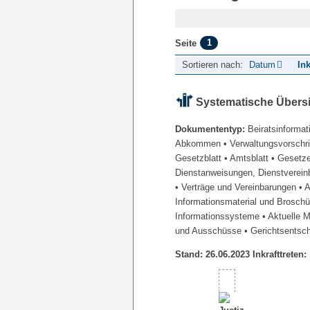
1
Seite
Sortieren nach:
Datum
Ink
Systematische Übers
Dokumententyp:
Beiratsinformat
Abkommen
• Verwaltungsvorschr
Gesetzblatt
• Amtsblatt
• Gesetz
Dienstanweisungen, Dienstverein
• Verträge und Vereinbarungen
• 
Informationsmaterial und Brosch
Informationssysteme
• Aktuelle 
und Ausschüsse
• Gerichtsentsc
Stand: 26.06.2023 Inkrafttreten: