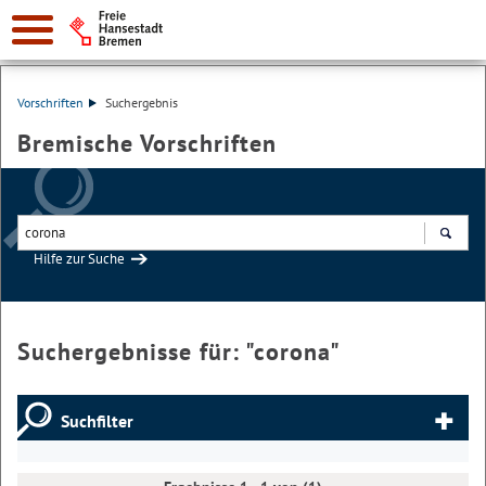
Vorschriften
Suchergebnis
Bremische Vorschriften
Hilfe zur Suche
Suchen
Suchergebnisse für: "
corona
"
Suchfilter