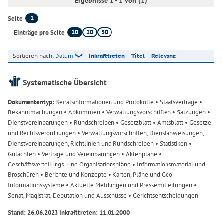
Ergebnisse 1 - 1 von (1)
1
Seite
10
20
50
Einträge pro Seite
Sortieren nach:
Datum
Inkrafttreten
Titel
Relevanz
Systematische Übersicht
Dokumententyp:
Beiratsinformationen und Protokolle
• Staatsverträge
•
Bekanntmachungen
• Abkommen
• Verwaltungsvorschriften
• Satzungen
•
Dienstvereinbarungen
• Rundschreiben
• Gesetzblatt
• Amtsblatt
• Gesetze
und Rechtsverordnungen
• Verwaltungsvorschriften, Dienstanweisungen,
Dienstvereinbarungen, Richtlinien und Rundschreiben
• Statistiken
•
Gutachten
• Verträge und Vereinbarungen
• Aktenpläne
•
Geschäftsverteilungs- und Organisationspläne
• Informationsmaterial und
Broschüren
• Berichte und Konzepte
• Karten, Pläne und Geo-
Informationssysteme
• Aktuelle Meldungen und Pressemitteilungen
•
Senat, Magistrat, Deputation und Ausschüsse
• Gerichtsentscheidungen
Stand: 26.06.2023 Inkrafttreten: 11.01.2000