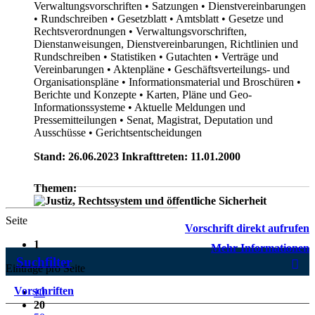
Verwaltungsvorschriften
• Satzungen
• Dienstvereinbarungen
• Rundschreiben
• Gesetzblatt
• Amtsblatt
• Gesetze und
Rechtsverordnungen
• Verwaltungsvorschriften,
Dienstanweisungen, Dienstvereinbarungen, Richtlinien und
Rundschreiben
• Statistiken
• Gutachten
• Verträge und
Vereinbarungen
• Aktenpläne
• Geschäftsverteilungs- und
Organisationspläne
• Informationsmaterial und Broschüren
•
Berichte und Konzepte
• Karten, Pläne und Geo-
Informationssysteme
• Aktuelle Meldungen und
Pressemitteilungen
• Senat, Magistrat, Deputation und
Ausschüsse
• Gerichtsentscheidungen
Stand: 26.06.2023 Inkrafttreten: 11.01.2000
Themen:
Seite
Vorschrift direkt aufrufen
1
Mehr Informationen
Suchfilter
Einträge pro Seite
Vorschriften
10
20