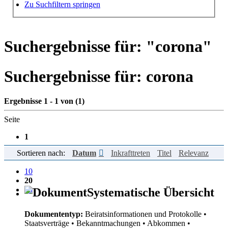
Hilfe zur Suche
Zu Suchfiltern springen
Suchergebnisse für: "
corona
"
Suchergebnisse für:
corona
Ergebnisse 1 - 1 von (1)
Seite
1
Sortieren nach:
Datum
Inkrafttreten
Titel
Relevanz
Einträge pro Seite
10
20
50
Systematische Übersicht
Dokumententyp:
Beiratsinformationen und Protokolle
•
Staatsverträge
• Bekanntmachungen
• Abkommen
•