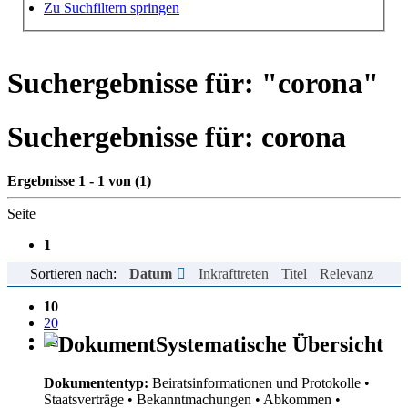
Hilfe zur Suche
Zu Suchfiltern springen
Suchergebnisse für: "
corona
"
Suchergebnisse für:
corona
Ergebnisse 1 - 1 von (1)
Seite
1
Sortieren nach:
Datum
Inkrafttreten
Titel
Relevanz
Einträge pro Seite
10
20
50
Systematische Übersicht
Dokumententyp:
Beiratsinformationen und Protokolle
•
Staatsverträge
• Bekanntmachungen
• Abkommen
•