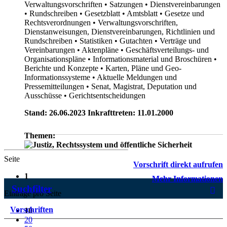
Verwaltungsvorschriften
• Satzungen
• Dienstvereinbarungen
• Rundschreiben
• Gesetzblatt
• Amtsblatt
• Gesetze und
Rechtsverordnungen
• Verwaltungsvorschriften,
Dienstanweisungen, Dienstvereinbarungen, Richtlinien und
Rundschreiben
• Statistiken
• Gutachten
• Verträge und
Vereinbarungen
• Aktenpläne
• Geschäftsverteilungs- und
Organisationspläne
• Informationsmaterial und Broschüren
•
Berichte und Konzepte
• Karten, Pläne und Geo-
Informationssysteme
• Aktuelle Meldungen und
Pressemitteilungen
• Senat, Magistrat, Deputation und
Ausschüsse
• Gerichtsentscheidungen
Stand: 26.06.2023 Inkrafttreten: 11.01.2000
Themen:
Seite
Vorschrift direkt aufrufen
1
Mehr Informationen
Suchfilter
Einträge pro Seite
Vorschriften
10
20