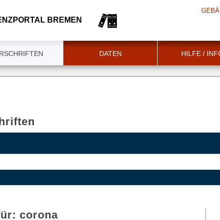
GEBÄ
ENZPORTAL BREMEN
RSCHRIFTEN
DATEN
HILFE / IN
riften
für:
corona