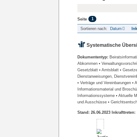
1
Seite
Sortieren nach:
Datum
Ink
Systematische Übers
Dokumententyp:
Beiratsinformat
Abkommen
• Verwaltungsvorschr
Gesetzblatt
• Amtsblatt
• Gesetz
Dienstanweisungen, Dienstverein
• Verträge und Vereinbarungen
• 
Informationsmaterial und Brosch
Informationssysteme
• Aktuelle 
und Ausschüsse
• Gerichtsentsc
Stand: 26.06.2023 Inkrafttreten: