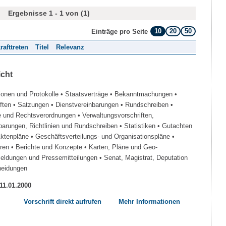
Ergebnisse 1 - 1 von (1)
10
20
50
Einträge pro Seite
rafttreten
Titel
Relevanz
icht
ionen und Protokolle
• Staatsverträge
• Bekanntmachungen
•
iften
• Satzungen
• Dienstvereinbarungen
• Rundschreiben
•
e und Rechtsverordnungen
• Verwaltungsvorschriften,
barungen, Richtlinien und Rundschreiben
• Statistiken
• Gutachten
Aktenpläne
• Geschäftsverteilungs- und Organisationspläne
•
üren
• Berichte und Konzepte
• Karten, Pläne und Geo-
Meldungen und Pressemitteilungen
• Senat, Magistrat, Deputation
heidungen
 11.01.2000
Vorschrift direkt aufrufen
Mehr Informationen