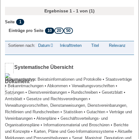
Ergebnisse 1 - 1 von (1)
1
Seite
10
20
50
Einträge pro Seite
Sortieren nach:
Datum
Inkrafttreten
Titel
Relevanz
Systematische Übersicht
Dokumententyp:
Beiratsinformationen und Protokolle
• Staatsverträge
• Bekanntmachungen
• Abkommen
• Verwaltungsvorschriften
•
Satzungen
• Dienstvereinbarungen
• Rundschreiben
• Gesetzblatt
•
Amtsblatt
• Gesetze und Rechtsverordnungen
•
Verwaltungsvorschriften, Dienstanweisungen, Dienstvereinbarungen,
Richtlinien und Rundschreiben
• Statistiken
• Gutachten
• Verträge und
Vereinbarungen
• Aktenpläne
• Geschäftsverteilungs- und
Organisationspläne
• Informationsmaterial und Broschüren
• Berichte
und Konzepte
• Karten, Pläne und Geo-Informationssysteme
• Aktuelle
Meldungen und Pressemitteilungen
• Senat, Magistrat, Deputation und