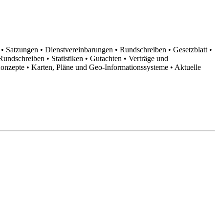
n
• Satzungen
• Dienstvereinbarungen
• Rundschreiben
• Gesetzblatt
•
d Rundschreiben
• Statistiken
• Gutachten
• Verträge und
Konzepte
• Karten, Pläne und Geo-Informationssysteme
• Aktuelle