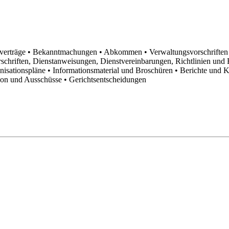
sverträge
• Bekanntmachungen
• Abkommen
• Verwaltungsvorschrifte
schriften, Dienstanweisungen, Dienstvereinbarungen, Richtlinien un
anisationspläne
• Informationsmaterial und Broschüren
• Berichte und 
tion und Ausschüsse
• Gerichtsentscheidungen