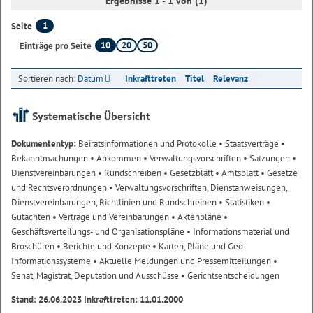
Ergebnisse 1 - 1 von (1)
1
Seite
10
20
50
Einträge pro Seite
Sortieren nach:
Datum
Inkrafttreten
Titel
Relevanz
Systematische Übersicht
Dokumententyp:
Beiratsinformationen und Protokolle
• Staatsverträge
•
Bekanntmachungen
• Abkommen
• Verwaltungsvorschriften
• Satzungen
•
Dienstvereinbarungen
• Rundschreiben
• Gesetzblatt
• Amtsblatt
• Gesetze
und Rechtsverordnungen
• Verwaltungsvorschriften, Dienstanweisungen,
Dienstvereinbarungen, Richtlinien und Rundschreiben
• Statistiken
•
Gutachten
• Verträge und Vereinbarungen
• Aktenpläne
•
Geschäftsverteilungs- und Organisationspläne
• Informationsmaterial und
Broschüren
• Berichte und Konzepte
• Karten, Pläne und Geo-
Informationssysteme
• Aktuelle Meldungen und Pressemitteilungen
•
Senat, Magistrat, Deputation und Ausschüsse
• Gerichtsentscheidungen
Stand: 26.06.2023 Inkrafttreten: 11.01.2000