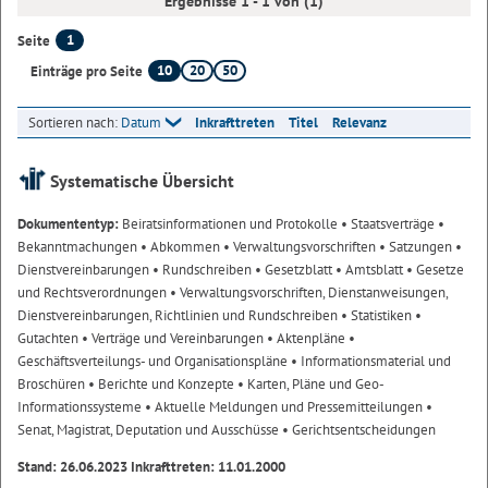
Ergebnisse 1 - 1 von (1)
1
Seite
10
20
50
Einträge pro Seite
Sortieren nach:
Datum
Inkrafttreten
Titel
Relevanz
Systematische Übersicht
Dokumententyp:
Beiratsinformationen und Protokolle
• Staatsverträge
•
Bekanntmachungen
• Abkommen
• Verwaltungsvorschriften
• Satzungen
•
Dienstvereinbarungen
• Rundschreiben
• Gesetzblatt
• Amtsblatt
• Gesetze
und Rechtsverordnungen
• Verwaltungsvorschriften, Dienstanweisungen,
Dienstvereinbarungen, Richtlinien und Rundschreiben
• Statistiken
•
Gutachten
• Verträge und Vereinbarungen
• Aktenpläne
•
Geschäftsverteilungs- und Organisationspläne
• Informationsmaterial und
Broschüren
• Berichte und Konzepte
• Karten, Pläne und Geo-
Informationssysteme
• Aktuelle Meldungen und Pressemitteilungen
•
Senat, Magistrat, Deputation und Ausschüsse
• Gerichtsentscheidungen
Stand: 26.06.2023 Inkrafttreten: 11.01.2000