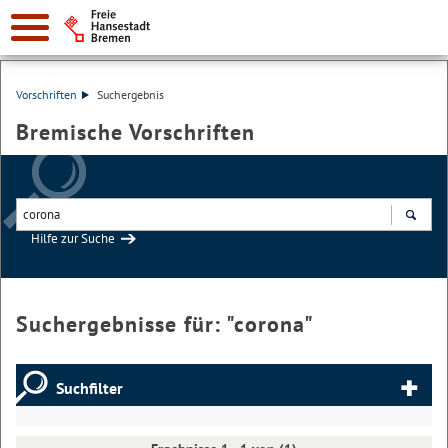
Vorschriften
Suchergebnis
Bremische Vorschriften
Hilfe zur Suche
Suchen
Suchergebnisse für: "
corona
"
Suchfilter