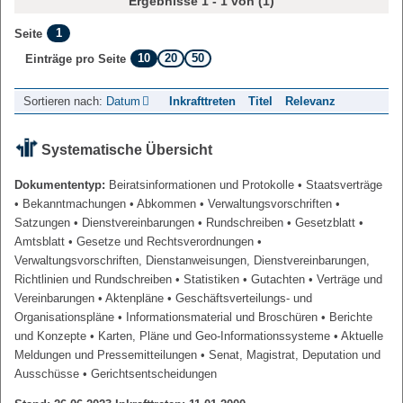
Ergebnisse 1 - 1 von (1)
1
Seite
10
20
50
Einträge pro Seite
Sortieren nach:
Datum
Inkrafttreten
Titel
Relevanz
Systematische Übersicht
Dokumententyp:
Beiratsinformationen und Protokolle
• Staatsverträge
• Bekanntmachungen
• Abkommen
• Verwaltungsvorschriften
•
Satzungen
• Dienstvereinbarungen
• Rundschreiben
• Gesetzblatt
•
Amtsblatt
• Gesetze und Rechtsverordnungen
•
Verwaltungsvorschriften, Dienstanweisungen, Dienstvereinbarungen,
Richtlinien und Rundschreiben
• Statistiken
• Gutachten
• Verträge und
Vereinbarungen
• Aktenpläne
• Geschäftsverteilungs- und
Organisationspläne
• Informationsmaterial und Broschüren
• Berichte
und Konzepte
• Karten, Pläne und Geo-Informationssysteme
• Aktuelle
Meldungen und Pressemitteilungen
• Senat, Magistrat, Deputation und
Ausschüsse
• Gerichtsentscheidungen