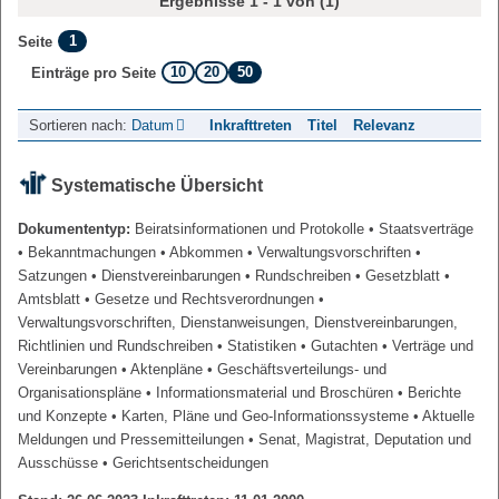
Ergebnisse 1 - 1 von (1)
1
Seite
10
20
50
Einträge pro Seite
Sortieren nach:
Datum
Inkrafttreten
Titel
Relevanz
Systematische Übersicht
Dokumententyp:
Beiratsinformationen und Protokolle
• Staatsverträge
• Bekanntmachungen
• Abkommen
• Verwaltungsvorschriften
•
Satzungen
• Dienstvereinbarungen
• Rundschreiben
• Gesetzblatt
•
Amtsblatt
• Gesetze und Rechtsverordnungen
•
Verwaltungsvorschriften, Dienstanweisungen, Dienstvereinbarungen,
Richtlinien und Rundschreiben
• Statistiken
• Gutachten
• Verträge und
Vereinbarungen
• Aktenpläne
• Geschäftsverteilungs- und
Organisationspläne
• Informationsmaterial und Broschüren
• Berichte
und Konzepte
• Karten, Pläne und Geo-Informationssysteme
• Aktuelle
Meldungen und Pressemitteilungen
• Senat, Magistrat, Deputation und
Ausschüsse
• Gerichtsentscheidungen