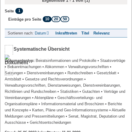
Ergebnisse 1 - 1 von (1)
1
Seite
10
20
50
Einträge pro Seite
Sortieren nach:
Datum
Inkrafttreten
Titel
Relevanz
Systematische Übersicht
Dokumententyp:
Beiratsinformationen und Protokolle
• Staatsverträge
• Bekanntmachungen
• Abkommen
• Verwaltungsvorschriften
•
Satzungen
• Dienstvereinbarungen
• Rundschreiben
• Gesetzblatt
•
Amtsblatt
• Gesetze und Rechtsverordnungen
•
Verwaltungsvorschriften, Dienstanweisungen, Dienstvereinbarungen,
Richtlinien und Rundschreiben
• Statistiken
• Gutachten
• Verträge und
Vereinbarungen
• Aktenpläne
• Geschäftsverteilungs- und
Organisationspläne
• Informationsmaterial und Broschüren
• Berichte
und Konzepte
• Karten, Pläne und Geo-Informationssysteme
• Aktuelle
Meldungen und Pressemitteilungen
• Senat, Magistrat, Deputation und
Ausschüsse
• Gerichtsentscheidungen