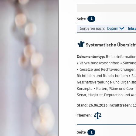
1
Seite
Sortieren nach:
Datum
Inkr
Systematische Übersich
Dokumententyp:
Beiratsinformatio
• Verwaltungsvorschriften
• Satzun
• Gesetze und Rechtsverordnunge
Richtlinien und Rundschreiben
• St
Geschäftsverteilungs- und Organisa
Konzepte
• Karten, Pläne und Geo
Senat, Magistrat, Deputation und A
Stand: 26.06.2023 Inkrafttreten: 1
Themen:
1
Seite