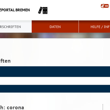
ZPORTAL BREMEN
RSCHRIFTEN
DATEN
HILFE / IN
iften
ch:
corona