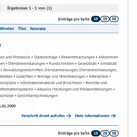
Ergebnisse 1 - 1 von (1)
10
20
50
Einträge pro Seite
afttreten
Titel
Relevanz
t
nen und Protokolle
• Staatsverträge
• Bekanntmachungen
• Abkommen
gen
• Dienstvereinbarungen
• Rundschreiben
• Gesetzblatt
• Amtsblatt
n
• Verwaltungsvorschriften, Dienstanweisungen, Dienstvereinbarungen,
atistiken
• Gutachten
• Verträge und Vereinbarungen
• Aktenpläne
•
tionspläne
• Informationsmaterial und Broschüren
• Berichte und
-Informationssysteme
• Aktuelle Meldungen und Pressemitteilungen
•
usschüsse
• Gerichtsentscheidungen
1.01.2000
Vorschrift direkt aufrufen
Mehr Informationen
10
20
50
Einträge pro Seite