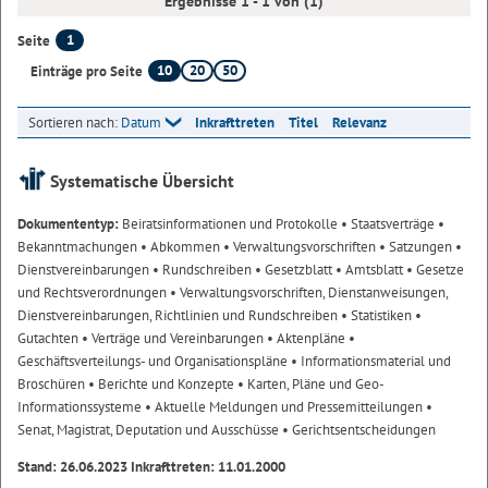
Ergebnisse 1 - 1 von (1)
1
Seite
10
20
50
Einträge pro Seite
Sortieren nach:
Datum
Inkrafttreten
Titel
Relevanz
Systematische Übersicht
Dokumententyp:
Beiratsinformationen und Protokolle
• Staatsverträge
•
Bekanntmachungen
• Abkommen
• Verwaltungsvorschriften
• Satzungen
•
Dienstvereinbarungen
• Rundschreiben
• Gesetzblatt
• Amtsblatt
• Gesetze
und Rechtsverordnungen
• Verwaltungsvorschriften, Dienstanweisungen,
Dienstvereinbarungen, Richtlinien und Rundschreiben
• Statistiken
•
Gutachten
• Verträge und Vereinbarungen
• Aktenpläne
•
Geschäftsverteilungs- und Organisationspläne
• Informationsmaterial und
Broschüren
• Berichte und Konzepte
• Karten, Pläne und Geo-
Informationssysteme
• Aktuelle Meldungen und Pressemitteilungen
•
Senat, Magistrat, Deputation und Ausschüsse
• Gerichtsentscheidungen
Stand: 26.06.2023 Inkrafttreten: 11.01.2000