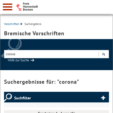
Vorschriften
Suchergebnis
Bremische Vorschriften
Hilfe zur Suche
Suchen
Suchergebnisse für: "
corona
"
Suchfilter