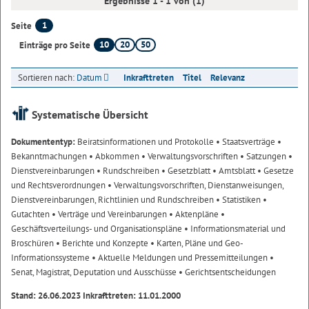
Ergebnisse 1 - 1 von (1)
1
Seite
10
20
50
Einträge pro Seite
Sortieren nach:
Datum
Inkrafttreten
Titel
Relevanz
Systematische Übersicht
Dokumententyp:
Beiratsinformationen und Protokolle
• Staatsverträge
•
Bekanntmachungen
• Abkommen
• Verwaltungsvorschriften
• Satzungen
•
Dienstvereinbarungen
• Rundschreiben
• Gesetzblatt
• Amtsblatt
• Gesetze
und Rechtsverordnungen
• Verwaltungsvorschriften, Dienstanweisungen,
Dienstvereinbarungen, Richtlinien und Rundschreiben
• Statistiken
•
Gutachten
• Verträge und Vereinbarungen
• Aktenpläne
•
Geschäftsverteilungs- und Organisationspläne
• Informationsmaterial und
Broschüren
• Berichte und Konzepte
• Karten, Pläne und Geo-
Informationssysteme
• Aktuelle Meldungen und Pressemitteilungen
•
Senat, Magistrat, Deputation und Ausschüsse
• Gerichtsentscheidungen
Stand: 26.06.2023 Inkrafttreten: 11.01.2000