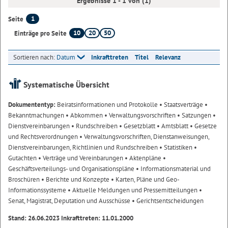
Ergebnisse 1 - 1 von (1)
1
Seite
10
20
50
Einträge pro Seite
Sortieren nach:
Datum
Inkrafttreten
Titel
Relevanz
Systematische Übersicht
Dokumententyp:
Beiratsinformationen und Protokolle
• Staatsverträge
•
Bekanntmachungen
• Abkommen
• Verwaltungsvorschriften
• Satzungen
•
Dienstvereinbarungen
• Rundschreiben
• Gesetzblatt
• Amtsblatt
• Gesetze
und Rechtsverordnungen
• Verwaltungsvorschriften, Dienstanweisungen,
Dienstvereinbarungen, Richtlinien und Rundschreiben
• Statistiken
•
Gutachten
• Verträge und Vereinbarungen
• Aktenpläne
•
Geschäftsverteilungs- und Organisationspläne
• Informationsmaterial und
Broschüren
• Berichte und Konzepte
• Karten, Pläne und Geo-
Informationssysteme
• Aktuelle Meldungen und Pressemitteilungen
•
Senat, Magistrat, Deputation und Ausschüsse
• Gerichtsentscheidungen
Stand: 26.06.2023 Inkrafttreten: 11.01.2000