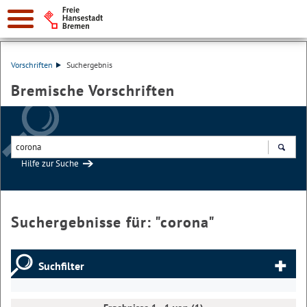
Vorschriften
Suchergebnis
Bremische Vorschriften
Hilfe zur Suche
Suchen
Suchergebnisse für: "
corona
"
Suchfilter