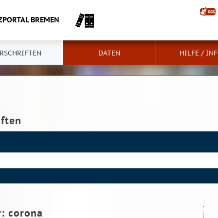
ZPORTAL BREMEN
RSCHRIFTEN
DATEN
HILFE / IN
iften
r:
corona