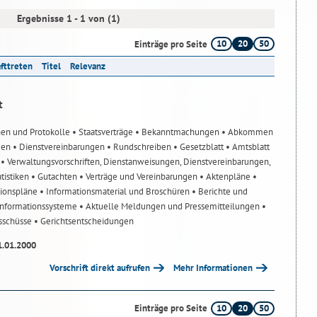
Ergebnisse 1 - 1 von (1)
10
20
50
Einträge pro Seite
afttreten
Titel
Relevanz
t
nen und Protokolle
• Staatsverträge
• Bekanntmachungen
• Abkommen
gen
• Dienstvereinbarungen
• Rundschreiben
• Gesetzblatt
• Amtsblatt
n
• Verwaltungsvorschriften, Dienstanweisungen, Dienstvereinbarungen,
atistiken
• Gutachten
• Verträge und Vereinbarungen
• Aktenpläne
•
tionspläne
• Informationsmaterial und Broschüren
• Berichte und
-Informationssysteme
• Aktuelle Meldungen und Pressemitteilungen
•
usschüsse
• Gerichtsentscheidungen
1.01.2000
Vorschrift direkt aufrufen
Mehr Informationen
10
20
50
Einträge pro Seite