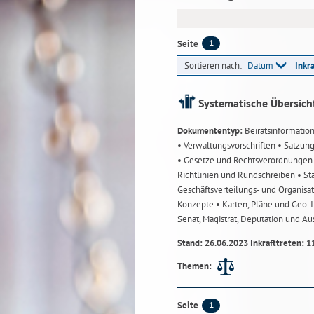
1
Seite
Sortieren nach:
Datum
Inkr
Systematische Übersich
Dokumententyp:
Beiratsinformatio
• Verwaltungsvorschriften
• Satzun
• Gesetze und Rechtsverordnunge
Richtlinien und Rundschreiben
• St
Geschäftsverteilungs- und Organisa
Konzepte
• Karten, Pläne und Geo
Senat, Magistrat, Deputation und A
Stand: 26.06.2023 Inkrafttreten: 1
Themen:
1
Seite