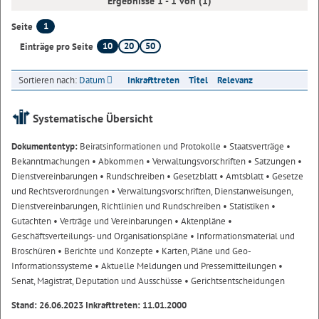
Ergebnisse 1 - 1 von (1)
1
Seite
10
20
50
Einträge pro Seite
Sortieren nach:
Datum
Inkrafttreten
Titel
Relevanz
Systematische Übersicht
Dokumententyp:
Beiratsinformationen und Protokolle
• Staatsverträge
•
Bekanntmachungen
• Abkommen
• Verwaltungsvorschriften
• Satzungen
•
Dienstvereinbarungen
• Rundschreiben
• Gesetzblatt
• Amtsblatt
• Gesetze
und Rechtsverordnungen
• Verwaltungsvorschriften, Dienstanweisungen,
Dienstvereinbarungen, Richtlinien und Rundschreiben
• Statistiken
•
Gutachten
• Verträge und Vereinbarungen
• Aktenpläne
•
Geschäftsverteilungs- und Organisationspläne
• Informationsmaterial und
Broschüren
• Berichte und Konzepte
• Karten, Pläne und Geo-
Informationssysteme
• Aktuelle Meldungen und Pressemitteilungen
•
Senat, Magistrat, Deputation und Ausschüsse
• Gerichtsentscheidungen
Stand: 26.06.2023 Inkrafttreten: 11.01.2000