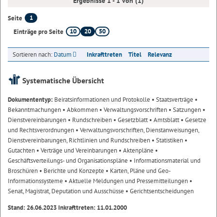
Ergebnisse 1 - 1 von (1)
1
Seite
10
20
50
Einträge pro Seite
Sortieren nach:
Datum
Inkrafttreten
Titel
Relevanz
Systematische Übersicht
Dokumententyp:
Beiratsinformationen und Protokolle
• Staatsverträge
•
Bekanntmachungen
• Abkommen
• Verwaltungsvorschriften
• Satzungen
•
Dienstvereinbarungen
• Rundschreiben
• Gesetzblatt
• Amtsblatt
• Gesetze
und Rechtsverordnungen
• Verwaltungsvorschriften, Dienstanweisungen,
Dienstvereinbarungen, Richtlinien und Rundschreiben
• Statistiken
•
Gutachten
• Verträge und Vereinbarungen
• Aktenpläne
•
Geschäftsverteilungs- und Organisationspläne
• Informationsmaterial und
Broschüren
• Berichte und Konzepte
• Karten, Pläne und Geo-
Informationssysteme
• Aktuelle Meldungen und Pressemitteilungen
•
Senat, Magistrat, Deputation und Ausschüsse
• Gerichtsentscheidungen
Stand: 26.06.2023 Inkrafttreten: 11.01.2000