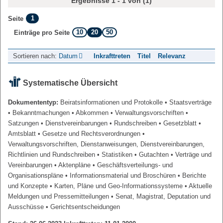
Ergebnisse 1 - 1 von (1)
1
Seite
10
20
50
Einträge pro Seite
Sortieren nach:
Datum
Inkrafttreten
Titel
Relevanz
Systematische Übersicht
Dokumententyp:
Beiratsinformationen und Protokolle
• Staatsverträge
• Bekanntmachungen
• Abkommen
• Verwaltungsvorschriften
•
Satzungen
• Dienstvereinbarungen
• Rundschreiben
• Gesetzblatt
•
Amtsblatt
• Gesetze und Rechtsverordnungen
•
Verwaltungsvorschriften, Dienstanweisungen, Dienstvereinbarungen,
Richtlinien und Rundschreiben
• Statistiken
• Gutachten
• Verträge und
Vereinbarungen
• Aktenpläne
• Geschäftsverteilungs- und
Organisationspläne
• Informationsmaterial und Broschüren
• Berichte
und Konzepte
• Karten, Pläne und Geo-Informationssysteme
• Aktuelle
Meldungen und Pressemitteilungen
• Senat, Magistrat, Deputation und
Ausschüsse
• Gerichtsentscheidungen