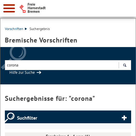
Vorschriften
Suchergebnis
Bremische Vorschriften
Hilfe zur Suche
Suchen
Suchergebnisse für: "
corona
"
Suchfilter