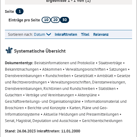
Ergebnisse 1 - 1 von (1)
1
Seite
10
20
50
Einträge pro Seite
Sortieren nach:
Datum
Inkrafttreten
Titel
Relevanz
Systematische Übersicht
Dokumententyp:
Beiratsinformationen und Protokolle
• Staatsverträge
•
Bekanntmachungen
• Abkommen
• Verwaltungsvorschriften
• Satzungen
•
Dienstvereinbarungen
• Rundschreiben
• Gesetzblatt
• Amtsblatt
• Gesetze
und Rechtsverordnungen
• Verwaltungsvorschriften, Dienstanweisungen,
Dienstvereinbarungen, Richtlinien und Rundschreiben
• Statistiken
•
Gutachten
• Verträge und Vereinbarungen
• Aktenpläne
•
Geschäftsverteilungs- und Organisationspläne
• Informationsmaterial und
Broschüren
• Berichte und Konzepte
• Karten, Pläne und Geo-
Informationssysteme
• Aktuelle Meldungen und Pressemitteilungen
•
Senat, Magistrat, Deputation und Ausschüsse
• Gerichtsentscheidungen
Stand: 26.06.2023 Inkrafttreten: 11.01.2000