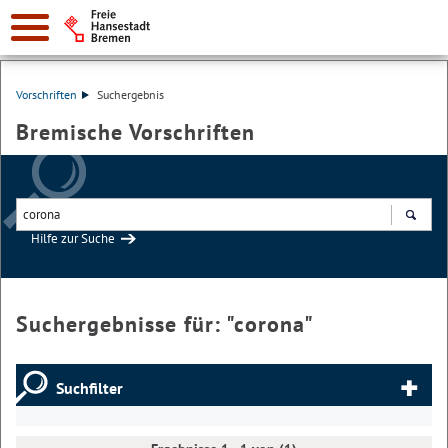
Vorschriften
Suchergebnis
Bremische Vorschriften
Hilfe zur Suche
Suchen
Suchergebnisse für: "
corona
"
Suchfilter