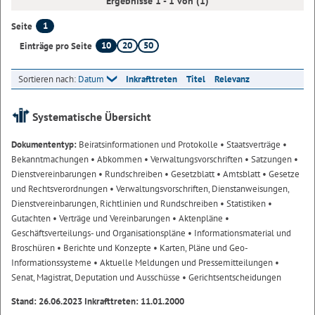
Ergebnisse 1 - 1 von (1)
1
Seite
10
20
50
Einträge pro Seite
Sortieren nach:
Datum
Inkrafttreten
Titel
Relevanz
Systematische Übersicht
Dokumententyp:
Beiratsinformationen und Protokolle
• Staatsverträge
•
Bekanntmachungen
• Abkommen
• Verwaltungsvorschriften
• Satzungen
•
Dienstvereinbarungen
• Rundschreiben
• Gesetzblatt
• Amtsblatt
• Gesetze
und Rechtsverordnungen
• Verwaltungsvorschriften, Dienstanweisungen,
Dienstvereinbarungen, Richtlinien und Rundschreiben
• Statistiken
•
Gutachten
• Verträge und Vereinbarungen
• Aktenpläne
•
Geschäftsverteilungs- und Organisationspläne
• Informationsmaterial und
Broschüren
• Berichte und Konzepte
• Karten, Pläne und Geo-
Informationssysteme
• Aktuelle Meldungen und Pressemitteilungen
•
Senat, Magistrat, Deputation und Ausschüsse
• Gerichtsentscheidungen
Stand: 26.06.2023 Inkrafttreten: 11.01.2000