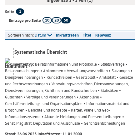
Ergebnisse 1 - 1 von (1)
1
Seite
10
20
50
Einträge pro Seite
Sortieren nach:
Datum
Inkrafttreten
Titel
Relevanz
Systematische Übersicht
Dokumententyp:
Beiratsinformationen und Protokolle
• Staatsverträge
•
Bekanntmachungen
• Abkommen
• Verwaltungsvorschriften
• Satzungen
•
Dienstvereinbarungen
• Rundschreiben
• Gesetzblatt
• Amtsblatt
• Gesetze
und Rechtsverordnungen
• Verwaltungsvorschriften, Dienstanweisungen,
Dienstvereinbarungen, Richtlinien und Rundschreiben
• Statistiken
•
Gutachten
• Verträge und Vereinbarungen
• Aktenpläne
•
Geschäftsverteilungs- und Organisationspläne
• Informationsmaterial und
Broschüren
• Berichte und Konzepte
• Karten, Pläne und Geo-
Informationssysteme
• Aktuelle Meldungen und Pressemitteilungen
•
Senat, Magistrat, Deputation und Ausschüsse
• Gerichtsentscheidungen
Stand: 26.06.2023 Inkrafttreten: 11.01.2000