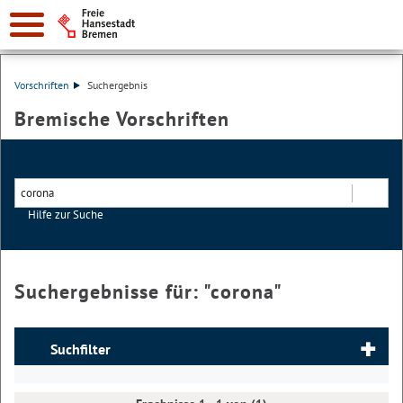
Vorschriften
Suchergebnis
Bremische Vorschriften
Hilfe zur Suche
Suchen
Suchergebnisse für: "
corona
"
Suchfilter