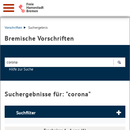
Vorschriften
Suchergebnis
Bremische Vorschriften
Hilfe zur Suche
Suchen
Suchergebnisse für: "
corona
"
Suchfilter