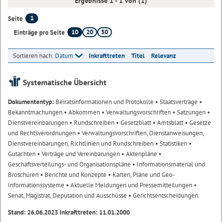
Ergebnisse 1 - 1 von (1)
1
Seite
10
20
50
Einträge pro Seite
Sortieren nach:
Datum
Inkrafttreten
Titel
Relevanz
Systematische Übersicht
Dokumententyp:
Beiratsinformationen und Protokolle
• Staatsverträge
•
Bekanntmachungen
• Abkommen
• Verwaltungsvorschriften
• Satzungen
•
Dienstvereinbarungen
• Rundschreiben
• Gesetzblatt
• Amtsblatt
• Gesetze
und Rechtsverordnungen
• Verwaltungsvorschriften, Dienstanweisungen,
Dienstvereinbarungen, Richtlinien und Rundschreiben
• Statistiken
•
Gutachten
• Verträge und Vereinbarungen
• Aktenpläne
•
Geschäftsverteilungs- und Organisationspläne
• Informationsmaterial und
Broschüren
• Berichte und Konzepte
• Karten, Pläne und Geo-
Informationssysteme
• Aktuelle Meldungen und Pressemitteilungen
•
Senat, Magistrat, Deputation und Ausschüsse
• Gerichtsentscheidungen
Stand: 26.06.2023 Inkrafttreten: 11.01.2000